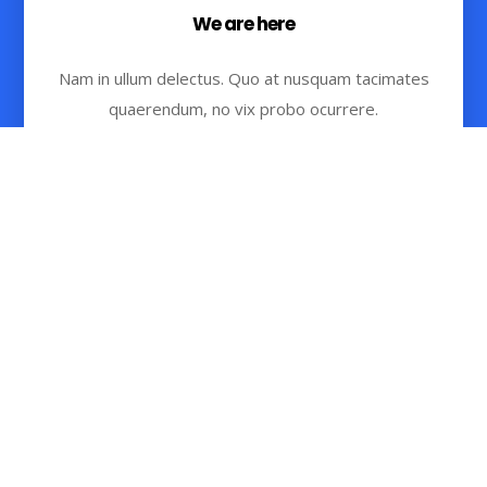
We are here
Nam in ullum delectus. Quo at nusquam tacimates
quaerendum, no vix probo ocurrere.
Read More
Office hours