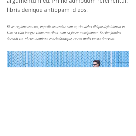
argumentum eu. Pri no admodum referrentur,
libris denique antiopam id eos.
Ei vis regione sanctus, impedit sententiae eum ut, vim debet tibique definitionem in.
Usu ea vidit integre vituperatoribus, cum ea facete suscipiantur. Et cibo fabulas
docendi vis. Id cum nominati concludaturque, ex eos malis tantas deserunt.