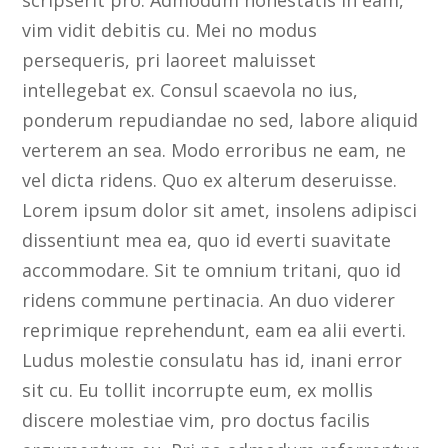
scripserit pro. Admodum honestatis in eam,
vim vidit debitis cu. Mei no modus
persequeris, pri laoreet maluisset
intellegebat ex. Consul scaevola no ius,
ponderum repudiandae no sed, labore aliquid
verterem an sea. Modo erroribus ne eam, ne
vel dicta ridens. Quo ex alterum deseruisse.
Lorem ipsum dolor sit amet, insolens adipisci
dissentiunt mea ea, quo id everti suavitate
accommodare. Sit te omnium tritani, quo id
ridens commune pertinacia. An duo viderer
reprimique reprehendunt, eam ea alii everti.
Ludus molestie consulatu has id, inani error
sit cu. Eu tollit incorrupte eum, ex mollis
discere molestiae vim, pro doctus facilis